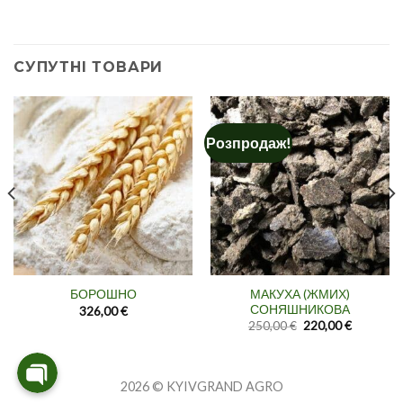
СУПУТНІ ТОВАРИ
Розпродаж!
WhatsApp
Viber
МАКУХА (ЖМИХ)
БОРОШНО
Telegram
СОНЯШНИКОВА
326,00
€
Оригінальна
Поточна
250,00
€
220,00
€
ціна:
ціна:
250,00 €.
220,00 €.
2026 © KYIVGRAND AGRO