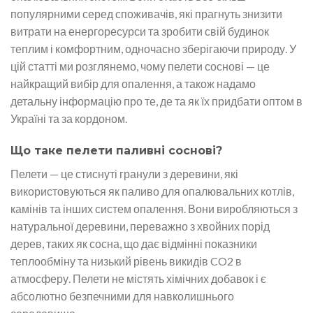
популярними серед споживачів, які прагнуть знизити
витрати на енергоресурси та зробити свій будинок
теплим і комфортним, одночасно зберігаючи природу. У
цій статті ми розглянемо, чому пелети соснові — це
найкращий вибір для опалення, а також надамо
детальну інформацію про те, де та як їх придбати оптом в
Україні та за кордоном.
Що таке пелети паливні соснові?
Пелети — це стиснуті гранули з деревини, які
використовуються як паливо для опалювальних котлів,
камінів та інших систем опалення. Вони виробляються з
натуральної деревини, переважно з хвойних порід
дерев, таких як сосна, що дає відмінні показники
теплообміну та низький рівень викидів CO2 в
атмосферу. Пелети не містять хімічних добавок і є
абсолютно безпечними для навколишнього