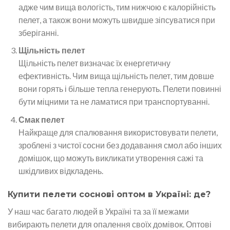
адже чим вища вологість, тим нижчою є калорійність
пелет, а також вони можуть швидше зіпсуватися при
зберіганні.
Щільність пелет
Щільність пелет визначає їх енергетичну
ефективність. Чим вища щільність пелет, тим довше
вони горять і більше тепла генерують. Пелети повинні
бути міцними та не ламатися при транспортуванні.
Смак пелет
Найкраще для спалювання використовувати пелети,
зроблені з чистої сосни без додавання смол або інших
домішок, що можуть викликати утворення сажі та
шкідливих відкладень.
Купити пелети соснові оптом в Україні: де?
У наш час багато людей в Україні та за її межами
вибирають пелети для опалення своїх домівок. Оптові